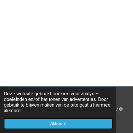
Deze website gebruikt cookies voor analyse-
doeleinden en/of het tonen van advertenties. Door
F
L
X
I
gebruik te blijven maken van de site gaat u hiermee
a
i
n
Samen slim ondernemen en onderwijzen, BewustWijzer ©
akkoord.
c
n
s
2026
e
k
t
Akkoord
Powered by
JouwWeb
b
e
a
o
d
g