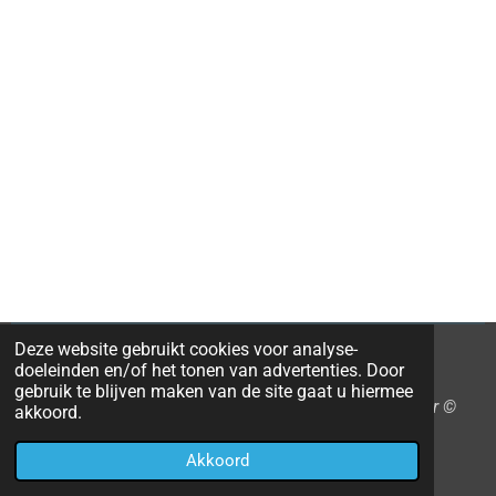
Deze website gebruikt cookies voor analyse-
doeleinden en/of het tonen van advertenties. Door
F
L
X
I
gebruik te blijven maken van de site gaat u hiermee
a
i
n
Samen slim ondernemen en onderwijzen, BewustWijzer ©
akkoord.
c
n
s
2026
e
k
t
Akkoord
Powered by
JouwWeb
b
e
a
o
d
g